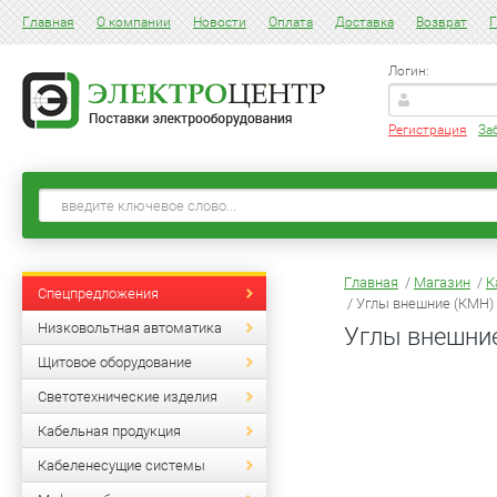
Главная
О компании
Новости
Оплата
Доставка
Возврат
Г
Логин:
Регистрация
За
Главная
/
Магазин
/
К
Спецпредложения
/ Углы внешние (КМН)
Низковольтная автоматика
Углы внешни
Щитовое оборудование
Светотехнические изделия
Кабельная продукция
Кабеленесущие системы