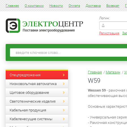
Главная
О компании
Новости
Оплата
Доставка
Возврат
Г
Логин:
Регистрация
За
Главная
/
Магазин
/
У
Спецпредложения
W59
Низковольтная автоматика
Wessen 59
- рамочная 
Щитовое оборудование
обеспечивающая высо
Светотехнические изделия
Основные характерист
Кабельная продукция
- Универсальная сери
Кабеленесущие системы
- Рамочная конструкция