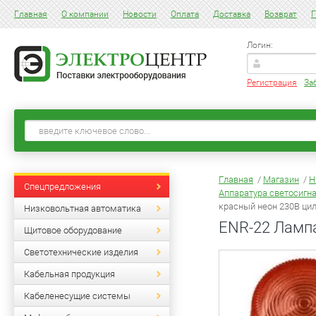
Главная
О компании
Новости
Оплата
Доставка
Возврат
Г
Логин:
Регистрация
За
Главная
/
Магазин
/
Н
Спецпредложения
Аппаратура светосигн
красный неон 230В ци
Низковольтная автоматика
ENR-22 Лампа
Щитовое оборудование
Светотехнические изделия
Кабельная продукция
Кабеленесущие системы