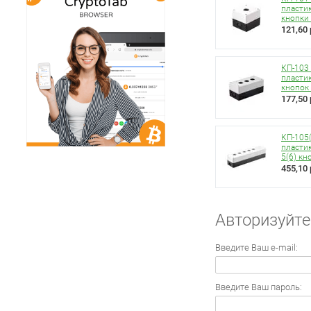
пласти
кнопки
121,60 
КП-103
пласти
кнопок
177,50 
КП-105
пласти
5(6) кн
455,10 
Авторизуйте
Введите Ваш e-mail:
Введите Ваш пароль: