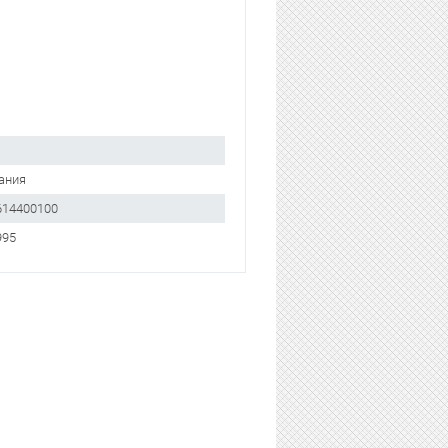
ания
614400100
995