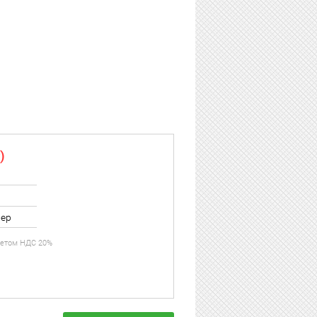
)
ер
учетом НДС 20%