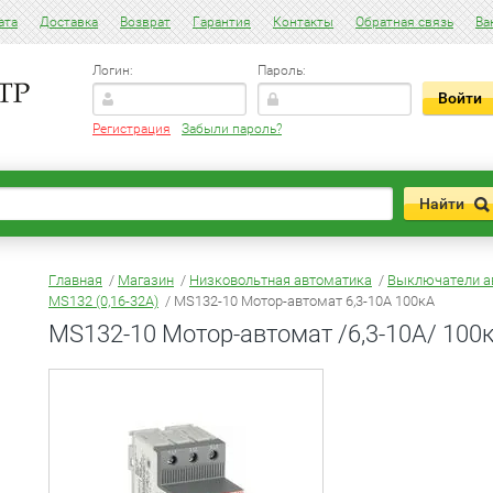
ата
Доставка
Возврат
Гарантия
Контакты
Обратная связь
Ва
Логин:
Пароль:
Регистрация
Забыли пароль?
Главная
/
Магазин
/
Низковольтная автоматика
/
Выключатели а
MS132 (0,16-32A)
/ MS132-10 Мотор-автомат 6,3-10А 100кА
MS132-10 Мотор-автомат /6,3-10А/ 100