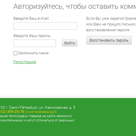
Авторизуйтесь, чтобы оставить ком
Введите Ваш e-mail:
Если Вы уже зарегистриров
или Вам не пришло письмо
восстановления пароля.
Введите Ваш пароль:
Восстановить пароль
Войти
Запомнить меня
Регистрация
02 г. Санкт-Петербург, ул. Касимовская, д. 5
812) 309-25-70
(многоканальный)
ание! Фотографии товаров на сайте являются
комительными и могут отличаться от реальных!