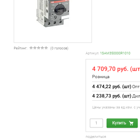
Рейтинг:
(0 голосов)
Артикул:
1SAM350000R1010
4 709,70 руб. (шт
Розница
4 474,22 руб. (шт)
Опт
4 238,73 руб. (шт)
Дил
Цены указаны за ед.изм. с 
поделиться