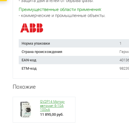
- защита двигателей от обрыва фазы.
Преимущественные области применения:
- коммерческие и промышленные объекты.
Норма упаковки
1
Страна происхождения
Герм
EAN-код
4013
ETM-код
9823
Похожие
GV2P14 Мотор-
автомат 6-10А
100кА
11 895,00 руб.