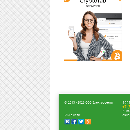
© 2013 - 2026 ООО Электроцентр
1921
+7 (
Вним
Мы в сети:
озна