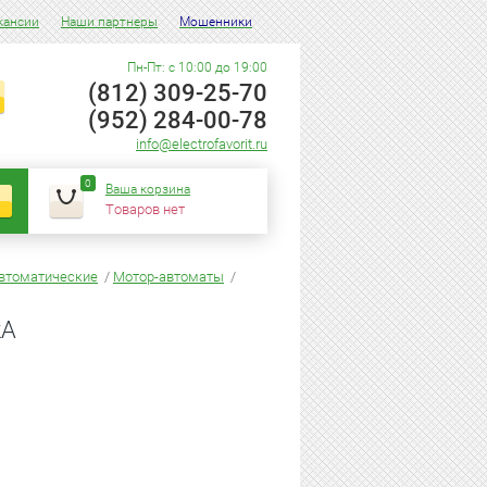
кансии
Наши партнеры
Мошенники
Пн-Пт: с 10:00 до 19:00
(812) 309-25-70
(952) 284-00-78
info@electrofavorit.ru
0
Ваша корзина
Товаров нет
втоматические
/
Мотор-автоматы
/
кА