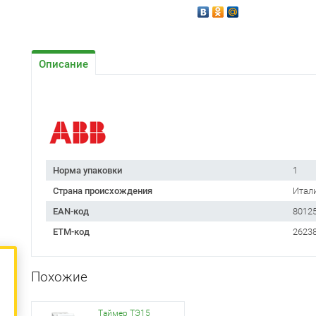
Описание
Норма упаковки
1
Страна происхождения
Итал
EAN-код
8012
ETM-код
2623
Похожие
Таймер ТЭ15