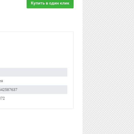
Купить в один клик
ия
542587637
872