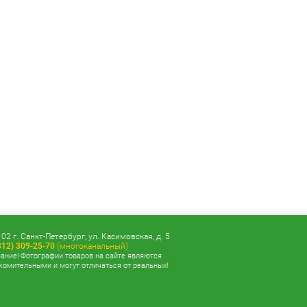
02 г. Санкт-Петербург, ул. Касимовская, д. 5
812) 309-25-70
(многоканальный)
ание! Фотографии товаров на сайте являются
комительными и могут отличаться от реальных!