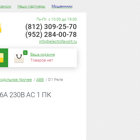
кансии
Наши партнеры
Мошенники
Пн-Пт: с 10:00 до 19:00
(812) 309-25-70
(952) 284-00-78
info@electrofavorit.ru
0
Ваша корзина
Товаров нет
одульное прочее
/
ABB
/ D1 Реле
6А 230В AC 1 ПК