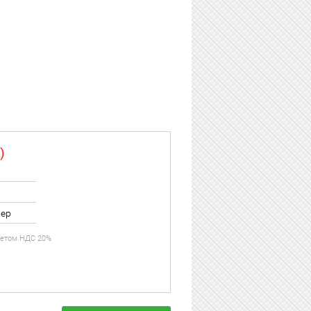
)
ер
учетом НДС 20%