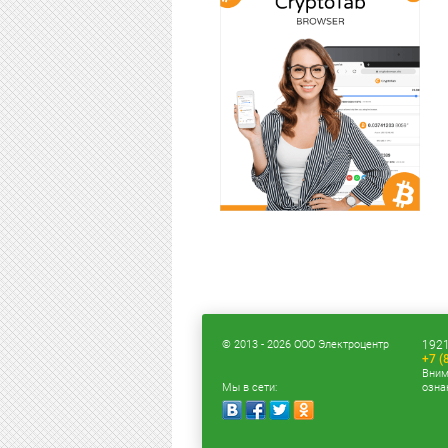
© 2013 - 2026 ООО Электроцентр
1921
+7 (
Вним
Мы в сети:
озна