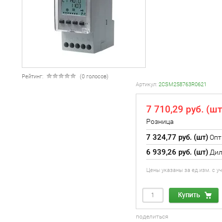
Рейтинг:
(0 голосов)
Артикул:
2CSM258763R0621
7 710,29 руб. (шт
Розница
7 324,77 руб. (шт)
Опт
6 939,26 руб. (шт)
Дил
Цены указаны за ед.изм. с 
поделиться