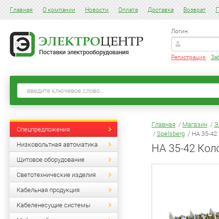
Главная
О компании
Новости
Оплата
Доставка
Возврат
Г
Логин:
Регистрация
За
Главная
/
Магазин
/
Э
Спецпредложения
/
Spelsberg
/ HA 35-42
Низковольтная автоматика
HA 35-42 Кол
Щитовое оборудование
Светотехнические изделия
Кабельная продукция
Кабеленесущие системы