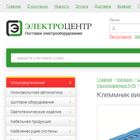
Главная
О компании
Новости
Оплата
Доставка
Возврат
Г
Логин:
Регистрация
За
Главная
/
Магазин
/
Щ
Спецпредложения
Изолированные N,PE
Низковольтная автоматика
Клеммник вин
Щитовое оборудование
Светотехнические изделия
Кабельная продукция
Кабеленесущие системы