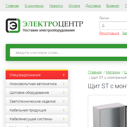
Главная
О компании
Новости
Оплата
Доставка
Возврат
Г
Логин:
Регистрация
За
Главная
/
Магазин
/
Щ
Спецпредложения
/ Щит ST с монтажной 
Низковольтная автоматика
Щит ST с мон
Щитовое оборудование
Светотехнические изделия
Кабельная продукция
Кабеленесущие системы