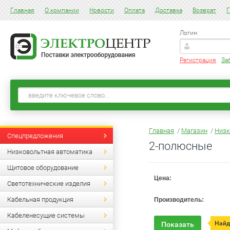
Главная
О компании
Новости
Оплата
Доставка
Возврат
Г
Логин:
Регистрация
За
Главная
/
Магазин
/
Низк
Спецпредложения
2-полюсные
Низковольтная автоматика
Щитовое оборудование
Цена:
Светотехнические изделия
Кабельная продукция
Производитель:
Кабеленесущие системы
Найд
Показать