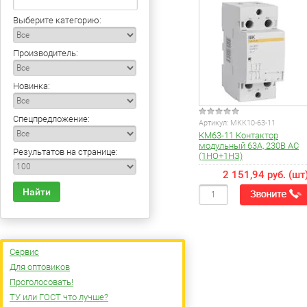
Выберите категорию:
Производитель:
Новинка:
Спецпредложение:
Артикул:
MKK10-63-11
КМ63-11 Контактор
модульный 63А, 230В AC
Результатов на странице:
(1НО+1НЗ)
2 151,94 руб. (шт
Найти
Сервис
Для оптовиков
Проголосовать!
ТУ или ГОСТ что лучше?