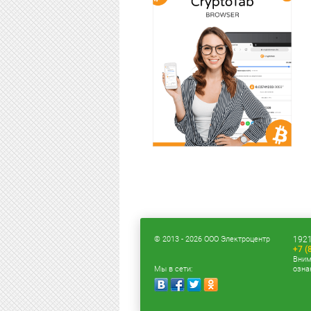
© 2013 - 2026 ООО Электроцентр
1921
+7 (
Вним
Мы в сети:
озна