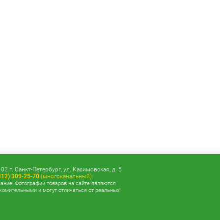
02 г. Санкт-Петербург, ул. Касимовская, д. 5
812) 309-25-70
(многоканальный)
ание! Фотографии товаров на сайте являются
комительными и могут отличаться от реальных!