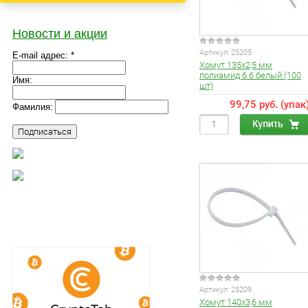
Новости и акции
Артикул:
25205
E-mail адрес: *
Хомут 135х2,5 мм
полиамид 6.6 белый (100
Имя:
шт)
99,75 руб. (упак
Фамилия:
Артикул:
25209
Хомут 140х3,6 мм