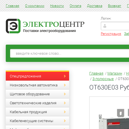
Главная
О компании
Новости
Оплата
Доставка
Возврат
Г
Логин:
Регистрация
За
Главная
/
Магазин
/
Н
Спецпредложения
/
3-полюсные
/ OT630E
Низковольтная автоматика
OT630E03 Руб
Щитовое оборудование
Светотехнические изделия
Кабельная продукция
Кабеленесущие системы