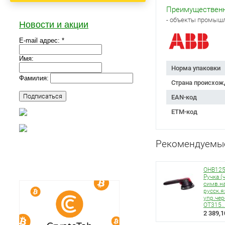
Преимущественн
- объекты промышл
Новости и акции
E-mail адрес: *
Имя:
Норма упаковки
Фамилия:
Страна происхож
EAN-код
ETM-код
Рекомендуемы
OHB125
Ручка (
симв.н
русск.я
упр.чер
ОT315..
2 389,1