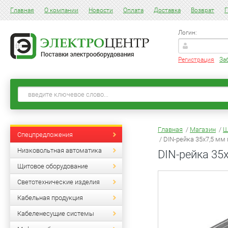
Главная
О компании
Новости
Оплата
Доставка
Возврат
Г
Логин:
Регистрация
За
Главная
/
Магазин
/
Щ
Спецпредложения
/ DIN-рейка 35х7,5 мм
Низковольтная автоматика
DIN-рейка 35
Щитовое оборудование
Светотехнические изделия
Кабельная продукция
Кабеленесущие системы