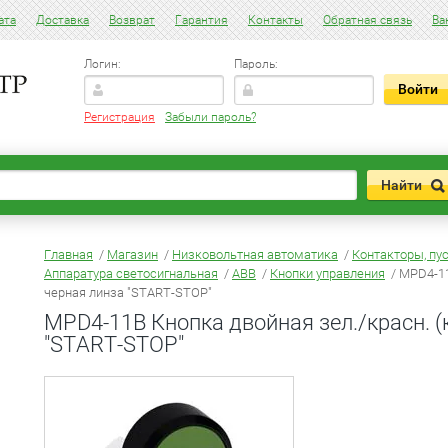
ата
Доставка
Возврат
Гарантия
Контакты
Обратная связь
Ва
Логин:
Пароль:
Регистрация
Забыли пароль?
Главная
/
Магазин
/
Низковольтная автоматика
/
Контакторы, пус
Аппаратура светосигнальная
/
ABB
/
Кнопки управления
/ MPD4-11
черная линза "START-STOP"
MPD4-11B Кнопка двойная зел./красн. (
"START-STOP"