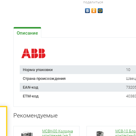
поделиться
Описание
Норма упаковки
10
Страна происхождения
Швец
EAN-код
7320
ETM-код
4038
Рекомендуемые
MCBH-00 Колодка
MCB-10 Бло
монтажная (на 3
контактный