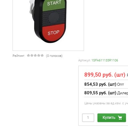
Рейтинг:
(0 голосов)
Артикул:
1SFA611133R1106
899,50 руб. (шт)
854,53 руб. (шт)
Опт
809,55 руб. (шт)
Диле
Цены указаны за ед.изм. с 