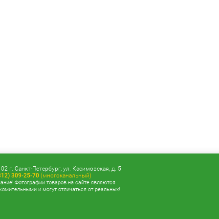
02 г. Санкт-Петербург, ул. Касимовская, д. 5
812) 309-25-70
(многоканальный)
ание! Фотографии товаров на сайте являются
комительными и могут отличаться от реальных!