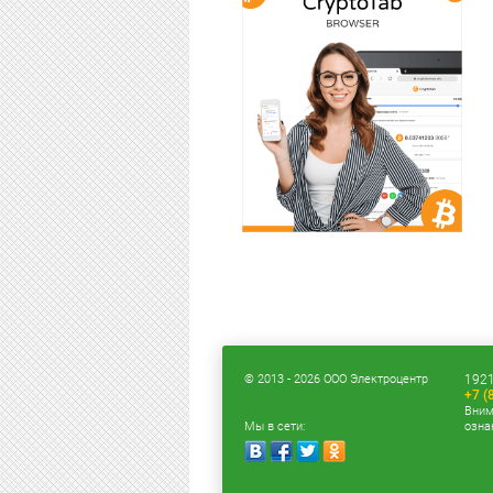
© 2013 - 2026 ООО Электроцентр
1921
+7 (
Вним
Мы в сети:
озна