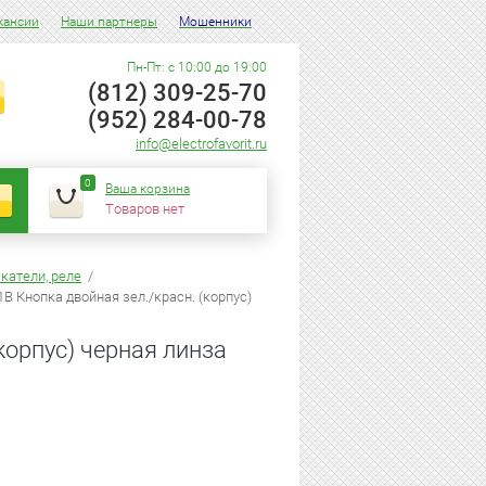
кансии
Наши партнеры
Мошенники
Пн-Пт: с 10:00 до 19:00
(812) 309-25-70
(952) 284-00-78
info@electrofavorit.ru
0
Ваша корзина
Товаров нет
катели, реле
/
B Кнопка двойная зел./красн. (корпус)
корпус) черная линза